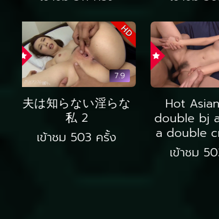
SUB
8.6
Sexy Jap
STAR-743 มานากะ มิ
stockin
นามิ ก่อนเรียนจบพบครู
licked a
มืด มีของขวัญวันเรียน
เข้าชม 4
จบให้
เข้าชม 495 ครั้ง