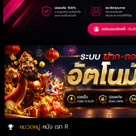
หมวดหมู่
หนัง เรท R