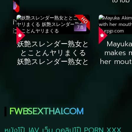
HD
7.8
妖艶スレンダー熟女
Mayuka 
ととことんヤリまく
makes ma
る 妖艶スレンダー熟
her mouth
女ととことんヤリま
Slurp
くる
เข้าชม 4
เข้าชม 467 ครั้ง