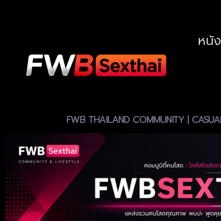
หนั
FWB THAILAND COMMUNITY | CASUAL