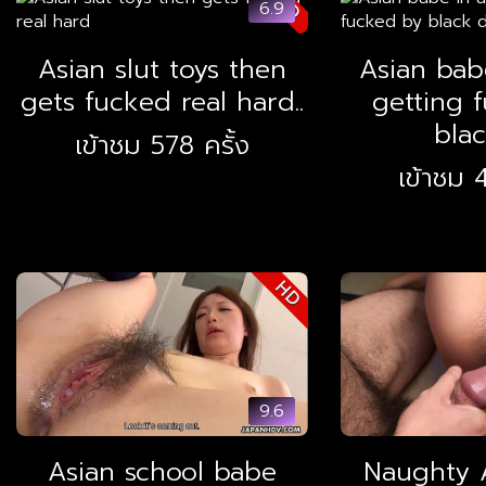
HD
6.9
Asian slut toys then
Asian bab
gets fucked real hard..
getting 
blac
เข้าชม 578 ครั้ง
เข้าชม 4
HD
9.6
Asian school babe
Naughty A